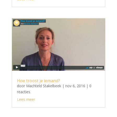
Hoe troost je iemand?
door
Machteld Stakelbeek
|
nov 6, 2016
| 0
reacties
Lees meer