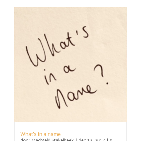
What’s in a name
door
Machteld Stakelbeek
|
dec 13, 2017
| 0