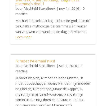
Wat trek ik aan vandaag? Dagelijkse
dilemma’s deel 1
door
Machteld Stakelbeek
|
nov 14, 2016
| 0
reacties
Machteld Stakelbeek legt uit hoe de godinnen uit
de Griekse mythologie de dilemma’s en keuzen
van vrouwen van vandaag de dag beïnvloeden.
Lees meer
Ik moet helemaal niks!
door
Machteld Stakelbeek
|
sep 2, 2016
| 0
reacties
Ik moet werken, ik moet de hond uitlaten, ik
moet boodschappen doen, ik moet mijn moeder
nog bellen, ik moet nodig naar de kapper, ik
moet mijn mail beantwoorden, ik moet mijn
administratie nog doen en de auto moet ook
nog gewassen worden. Moeten is zó