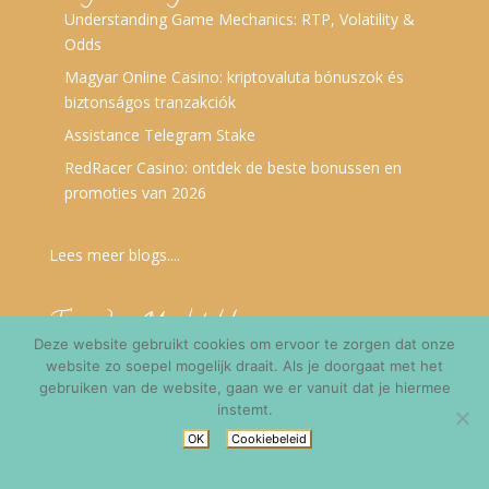
Understanding Game Mechanics: RTP, Volatility &
Odds
Magyar Online Casino: kriptovaluta bónuszok és
biztonságos tranzakciók
Assistance Telegram Stake
RedRacer Casino: ontdek de beste bonussen en
promoties van 2026
Lees meer blogs....
Tips van Machteld
Deze website gebruikt cookies om ervoor te zorgen dat onze
website zo soepel mogelijk draait. Als je doorgaat met het
gebruiken van de website, gaan we er vanuit dat je hiermee
instemt.
OK
Cookiebeleid