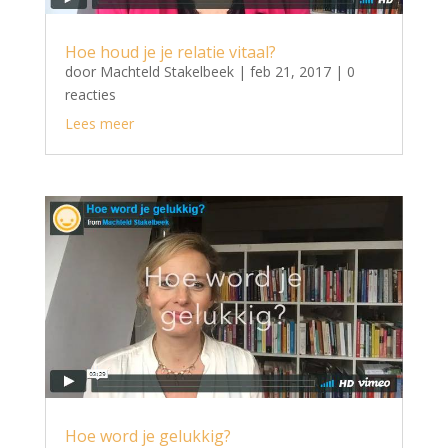
Hoe houd je je relatie vitaal?
door
Machteld Stakelbeek
|
feb 21, 2017
| 0
reacties
Lees meer
Hoe word je gelukkig?