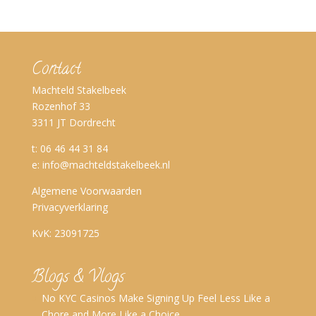
Contact
Machteld Stakelbeek
Rozenhof 33
3311 JT Dordrecht
t: 06 46 44 31 84
e:
info@machteldstakelbeek.nl
Algemene Voorwaarden
Privacyverklaring
KvK: 23091725
Blogs & Vlogs
No KYC Casinos Make Signing Up Feel Less Like a
Chore and More Like a Choice