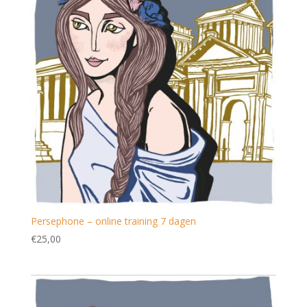
Persephone – online training 7 dagen
€
25,00