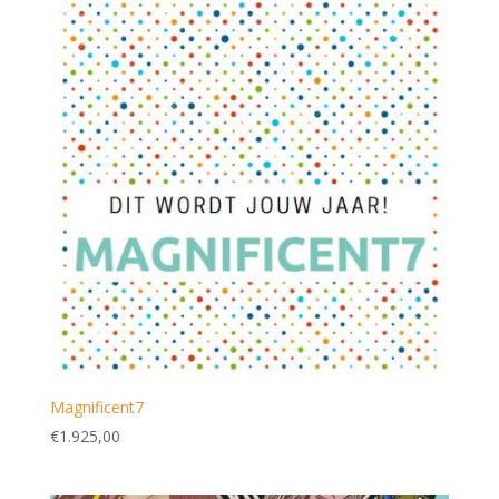
Magnificent7
€
1.925,00