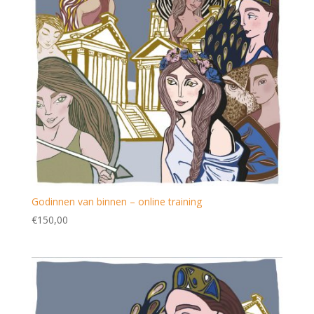
Godinnen van binnen – online training
€
150,00