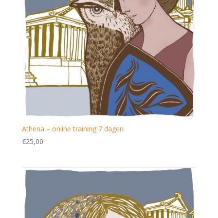
Athena – online training 7 dagen
€
25,00