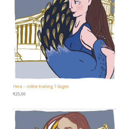
Hera – online training 7 dagen
€
25,00