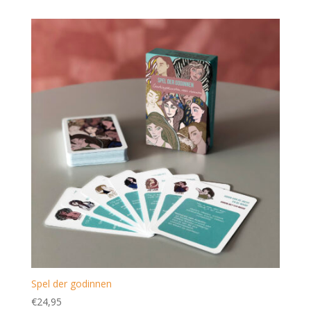
Spel der godinnen
€
24,95