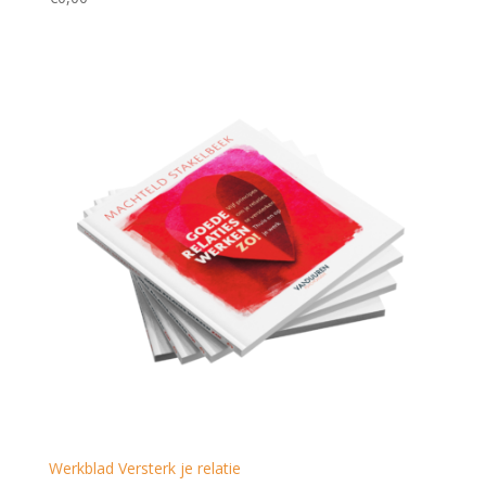
Werkblad Versterk je relatie