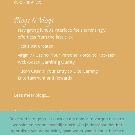
KvK: 23091725
Blogs & Vlogs
Navigating fun88’s interface feels surprisingly
effortless from the first click
Test Post Created
Virgin 77 Casino: Your Personal Portal to Top-Tier
Web-Based Gambling Quality
Tucan Casino: Your Entry to Elite Gaming
Entertainment and Rewards
Lees meer blogs....
Tips van Machteld
Deze website gebruikt cookies om ervoor te zorgen dat onze
website zo soepel mogelijk draait. Als je doorgaat met het
gebruiken van de website, gaan we er vanuit dat je hiermee