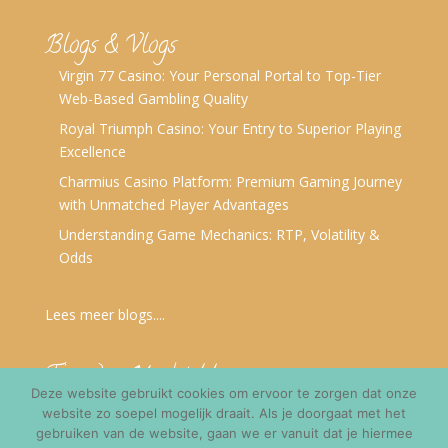
Blogs & Vlogs
Virgin 77 Casino: Your Personal Portal to Top-Tier
Web-Based Gambling Quality
Royal Triumph Casino: Your Entry to Superior Playing
Excellence
Charmius Casino Platform: Premium Gaming Journey
with Unmatched Player Advantages
Understanding Game Mechanics: RTP, Volatility &
Odds
Lees meer blogs....
Tips van Machteld
Deze website gebruikt cookies om ervoor te zorgen dat onze
website zo soepel mogelijk draait. Als je doorgaat met het
gebruiken van de website, gaan we er vanuit dat je hiermee