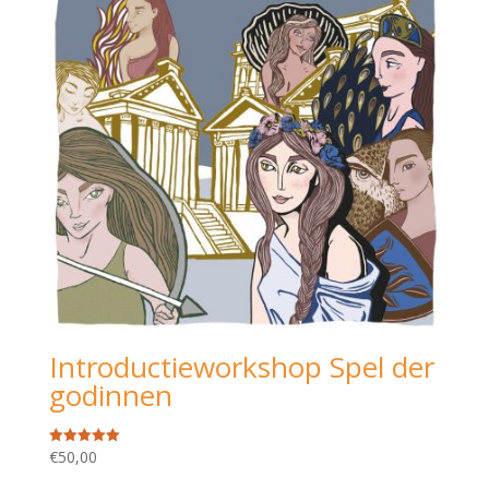
Introductieworkshop Spel der
godinnen
€
50,00
Gewaardeerd
5.00
uit 5