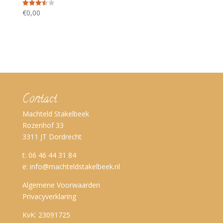
€
0,00
Gewaard
eerd
3.50
uit 5
Contact
Machteld Stakelbeek
Rozenhof 33
3311 JT Dordrecht
t: 06 46 44 31 84
e:
info@machteldstakelbeek.nl
Algemene Voorwaarden
Privacyverklaring
KvK: 23091725