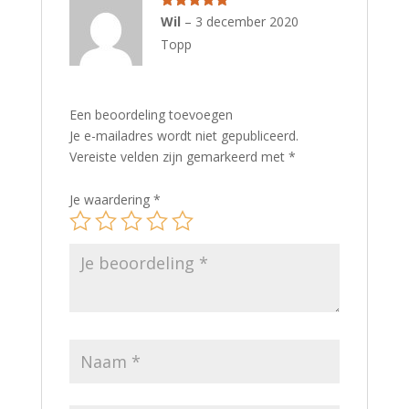
Gewaardeerd
Wil
–
3 december 2020
5
uit 5
Topp
Een beoordeling toevoegen
Je e-mailadres wordt niet gepubliceerd.
Vereiste velden zijn gemarkeerd met
*
Je waardering
*