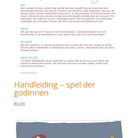
Handleiding – spel der
godinnen
€
0,00