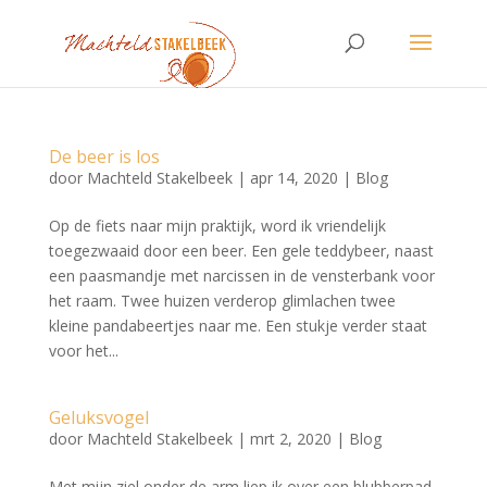
De beer is los
door
Machteld Stakelbeek
|
apr 14, 2020
|
Blog
Op de fiets naar mijn praktijk, word ik vriendelijk
toegezwaaid door een beer. Een gele teddybeer, naast
een paasmandje met narcissen in de vensterbank voor
het raam. Twee huizen verderop glimlachen twee
kleine pandabeertjes naar me. Een stukje verder staat
voor het...
Geluksvogel
door
Machteld Stakelbeek
|
mrt 2, 2020
|
Blog
Met mijn ziel onder de arm liep ik over een blubberpad