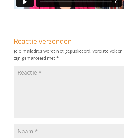
Reactie verzenden
Je e-mailadres wordt niet gepubliceerd.
Vereiste velden
zijn gemarkeerd met
*