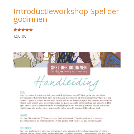
Introductieworkshop Spel der
godinnen
€
50,00
Gewaardeerd
5.00
uit 5