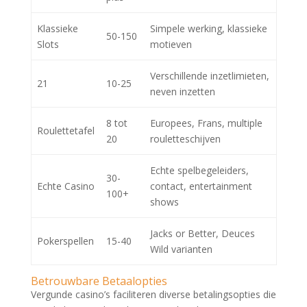
Klassieke
Simpele werking, klassieke
50-150
Slots
motieven
Verschillende inzetlimieten,
21
10-25
neven inzetten
8 tot
Europees, Frans, multiple
Roulettetafel
20
rouletteschijven
Echte spelbegeleiders,
30-
Echte Casino
contact, entertainment
100+
shows
Jacks or Better, Deuces
Pokerspellen
15-40
Wild varianten
Betrouwbare Betaalopties
Vergunde casino’s faciliteren diverse betalingsopties die