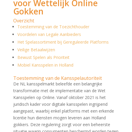
voor Wettelijk Online
Gokken
Overzicht
Toestemming van de Toezichthouder
Voordelen van Legale Aanbieders
Het Spelassortiment bij Gereguleerde Platforms
Veilige Betaalwijzen
Bewust Spelen als Prioriteit
Mobiel Kansspelen in Holland
Toestemming van de Kansspelautoriteit
De NL kansspelmarkt beleefde een belangrijke
transformatie met de implementatie van de Wet
Kansspelen op Online. Vanaf oktober 2021 is het
juridisch kader voor digitale kansspelen ingrijpend
aangepast, waarbij enkel platforms met een erkende
licentie hun diensten mogen leveren aan Holland
gokkers. Deze regulering zorgt voor een beheerste
situatie waarin consumenten beschermd worden tegen