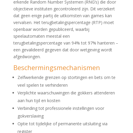
erkende Random Number Systemen (RNG’s) die door
objectieve instituten gecontroleerd zijn. Dit verzekert
dat geen enige partij de uitkomsten van games kan
vervalsen. Het terugbetalingspercentage (RTP) moet
openbaar worden gepubliceerd, waarbij
speelautomaten meestal een
terugbetalingspercentage van 94% tot 97% hanteren –
een gevalideerd gegeven dat door wetgeving wordt
afgedwongen.
Beschermingsmechanismen
Zelfwerkende grenzen op stortingen en bets om te
veel spelen te verhinderen
Verplichte waarschuwingen die gokkers attenderen
aan hun tijd en kosten
Verbinding tot professionele instellingen voor
gokverslaving
Optie tot tijdelijke of permanente uitsluiting via
register