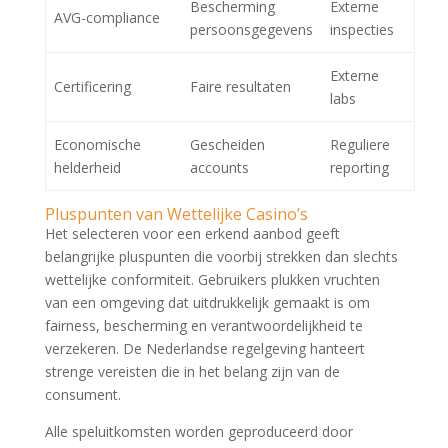
Bescherming
Externe
AVG-compliance
persoonsgegevens
inspecties
Externe
Certificering
Faire resultaten
labs
Economische
Gescheiden
Reguliere
helderheid
accounts
reporting
Pluspunten van Wettelijke Casino’s
Het selecteren voor een erkend aanbod geeft
belangrijke pluspunten die voorbij strekken dan slechts
wettelijke conformiteit. Gebruikers plukken vruchten
van een omgeving dat uitdrukkelijk gemaakt is om
fairness, bescherming en verantwoordelijkheid te
verzekeren. De Nederlandse regelgeving hanteert
strenge vereisten die in het belang zijn van de
consument.
Alle speluitkomsten worden geproduceerd door