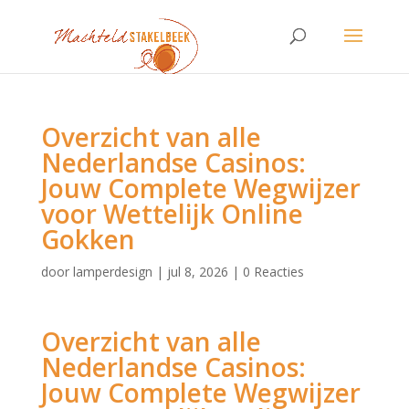
Overzicht van alle
Nederlandse Casinos:
Jouw Complete Wegwijzer
voor Wettelijk Online
Gokken
door
lamperdesign
|
jul 8, 2026
|
0 Reacties
Overzicht van alle
Nederlandse Casinos:
Jouw Complete Wegwijzer