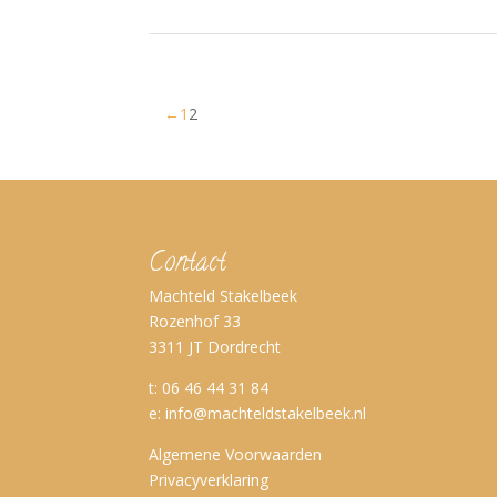
←
1
2
Contact
Machteld Stakelbeek
Rozenhof 33
3311 JT Dordrecht
t: 06 46 44 31 84
e:
info@machteldstakelbeek.nl
Algemene Voorwaarden
Privacyverklaring