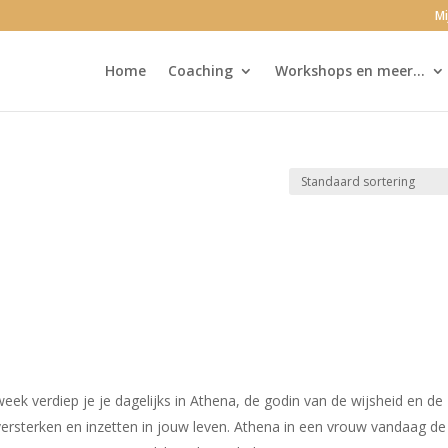
Mi
Home
Coaching
Workshops en meer…
eek verdiep je je dagelijks in Athena, de godin van de wijsheid en de
versterken en inzetten in jouw leven. Athena in een vrouw vandaag de