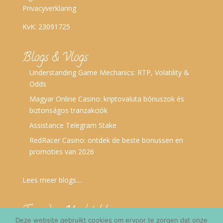
Privacyverklaring
KvK: 23091725
Blogs & Vlogs
Understanding Game Mechanics: RTP, Volatility &
Odds
Magyar Online Casino: kriptovaluta bónuszok és
biztonságos tranzakciók
Assistance Telegram Stake
RedRacer Casino: ontdek de beste bonussen en
promoties van 2026
Lees meer blogs....
Tips van Machteld
Deze website gebruikt cookies om ervoor te zorgen dat onze