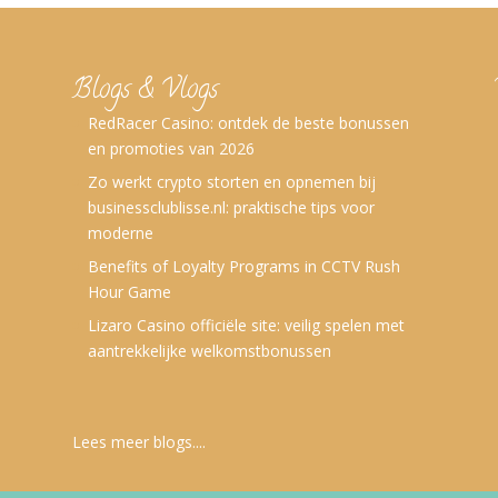
Blogs & Vlogs
RedRacer Casino: ontdek de beste bonussen
en promoties van 2026
Zo werkt crypto storten en opnemen bij
businessclublisse.nl: praktische tips voor
moderne
Benefits of Loyalty Programs in CCTV Rush
Hour Game
Lizaro Casino officiële site: veilig spelen met
aantrekkelijke welkomstbonussen
Lees meer blogs....