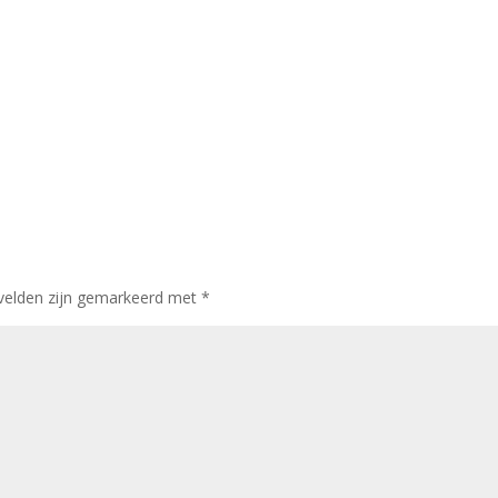
 velden zijn gemarkeerd met
*