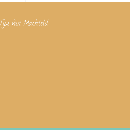
Tips van Machteld