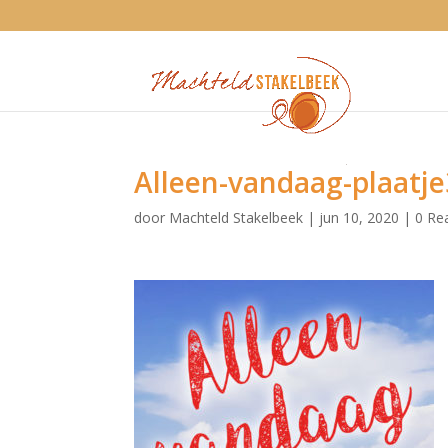
Alleen-vandaag-plaatje
door
Machteld Stakelbeek
|
jun 10, 2020
|
0 Re