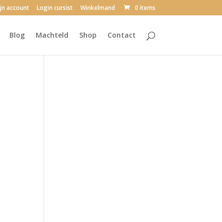
jn account
Login cursist
Winkelmand
0 items
Blog
Machteld
Shop
Contact