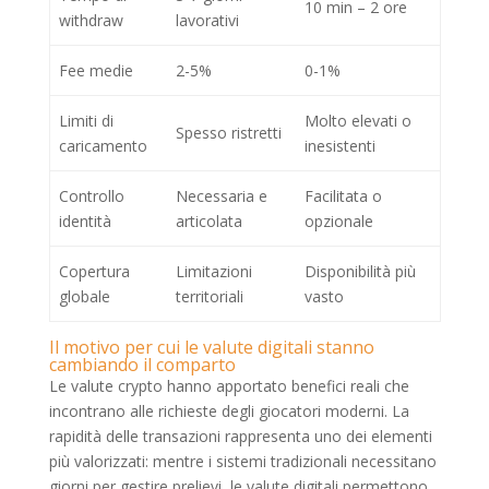
10 min – 2 ore
withdraw
lavorativi
Fee medie
2-5%
0-1%
Limiti di
Molto elevati o
Spesso ristretti
caricamento
inesistenti
Controllo
Necessaria e
Facilitata o
identità
articolata
opzionale
Copertura
Limitazioni
Disponibilità più
globale
territoriali
vasto
Il motivo per cui le valute digitali stanno
cambiando il comparto
Le valute crypto hanno apportato benefici reali che
incontrano alle richieste degli giocatori moderni. La
rapidità delle transazioni rappresenta uno dei elementi
più valorizzati: mentre i sistemi tradizionali necessitano
giorni per gestire prelievi, le valute digitali permettono