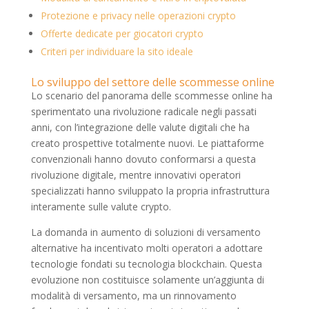
Protezione e privacy nelle operazioni crypto
Offerte dedicate per giocatori crypto
Criteri per individuare la sito ideale
Lo sviluppo del settore delle scommesse online
Lo scenario del panorama delle scommesse online ha
sperimentato una rivoluzione radicale negli passati
anni, con l’integrazione delle valute digitali che ha
creato prospettive totalmente nuovi. Le piattaforme
convenzionali hanno dovuto conformarsi a questa
rivoluzione digitale, mentre innovativi operatori
specializzati hanno sviluppato la propria infrastruttura
interamente sulle valute crypto.
La domanda in aumento di soluzioni di versamento
alternative ha incentivato molti operatori a adottare
tecnologie fondati su tecnologia blockchain. Questa
evoluzione non costituisce solamente un’aggiunta di
modalità di versamento, ma un rinnovamento