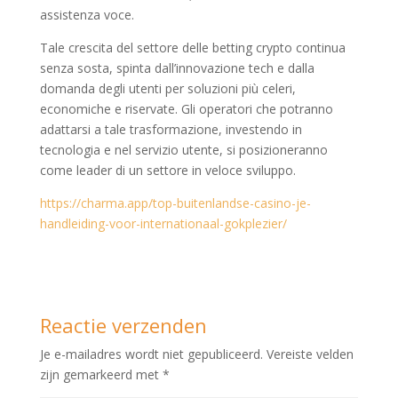
assistenza voce.
Tale crescita del settore delle betting crypto continua
senza sosta, spinta dall’innovazione tech e dalla
domanda degli utenti per soluzioni più celeri,
economiche e riservate. Gli operatori che potranno
adattarsi a tale trasformazione, investendo in
tecnologia e nel servizio utente, si posizioneranno
come leader di un settore in veloce sviluppo.
https://charma.app/top-buitenlandse-casino-je-
handleiding-voor-internationaal-gokplezier/
Reactie verzenden
Je e-mailadres wordt niet gepubliceerd.
Vereiste velden
zijn gemarkeerd met
*