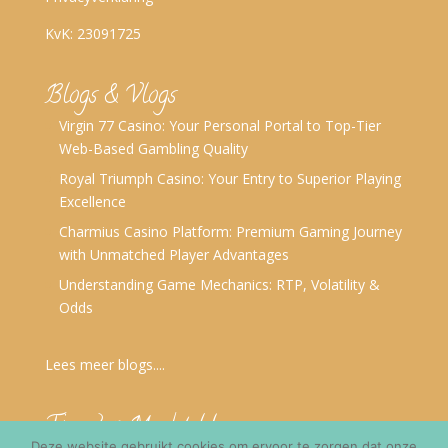
KvK: 23091725
Blogs & Vlogs
Virgin 77 Casino: Your Personal Portal to Top-Tier
Web-Based Gambling Quality
Royal Triumph Casino: Your Entry to Superior Playing
Excellence
Charmius Casino Platform: Premium Gaming Journey
with Unmatched Player Advantages
Understanding Game Mechanics: RTP, Volatility &
Odds
Lees meer blogs....
Tips van Machteld
Deze website gebruikt cookies om ervoor te zorgen dat onze