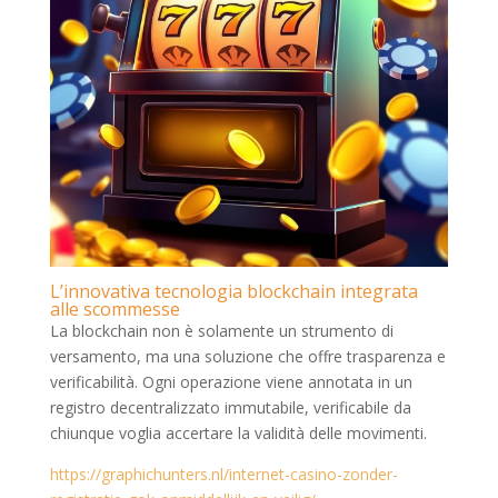
L’innovativa tecnologia blockchain integrata
alle scommesse
La blockchain non è solamente un strumento di
versamento, ma una soluzione che offre trasparenza e
verificabilità. Ogni operazione viene annotata in un
registro decentralizzato immutabile, verificabile da
chiunque voglia accertare la validità delle movimenti.
https://graphichunters.nl/internet-casino-zonder-