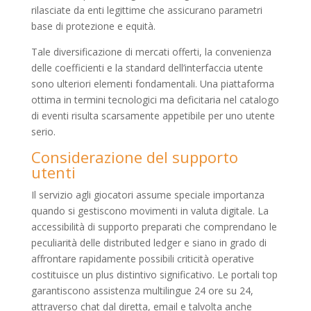
rilasciate da enti legittime che assicurano parametri
base di protezione e equità.
Tale diversificazione di mercati offerti, la convenienza
delle coefficienti e la standard dell’interfaccia utente
sono ulteriori elementi fondamentali. Una piattaforma
ottima in termini tecnologici ma deficitaria nel catalogo
di eventi risulta scarsamente appetibile per uno utente
serio.
Considerazione del supporto
utenti
Il servizio agli giocatori assume speciale importanza
quando si gestiscono movimenti in valuta digitale. La
accessibilità di supporto preparati che comprendano le
peculiarità delle distributed ledger e siano in grado di
affrontare rapidamente possibili criticità operative
costituisce un plus distintivo significativo. Le portali top
garantiscono assistenza multilingue 24 ore su 24,
attraverso chat dal diretta, email e talvolta anche