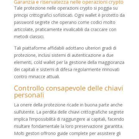
Garanzia e riservatezza nelle operazioni crypto
Tale protezione nelle operazioni crypto si poggia su
principi crittografici sofisticati. Ogni wallet è protetto da
password segrete che operano come codici molto
articolate, praticamente invalicabili da craccare con
metodi classici.
Tali piattaforme affidabili adottano ulteriori gradi di
protezione, inclusi sistemi di autenticazione a due
elementi, cold wallet per la gestione della maggioranza
dei capitali e sistemi di difesa regolarmente rinnovati
contro minacce attuali.
Controllo consapevole delle chiavi
personali
La onere della protezione ricade in buona parte anche
sull’utente. La perdita delle chiavi crittografiche segrete
implica l’impossibilità di raggiungere ai capitali, facendo
risultare fondamentale la loro preservazione garantita.
Molti gestori offrono guide complete per assistere gli