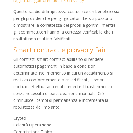
registratie-gok-onmiddellijk-en-veilig/
Questo stadio di limpidezza costituisce un beneficio sia
per gli provider che per gli giocatori. Le siti possono
dimostrare la correttezza dei propri algoritmi, mentre
gli scommettitori hanno la certezza verificabile che i
risultati non risultino falsificati.
Smart contract e provably fair
Gli contratti smart contract abilitano di rendere
automatici i pagamenti in base a condizioni
determinate. Nel momento in cui un accadimento si
realizza conformemente a criteri fissati, il smart
contract effettua automaticamente il trasferimento
senza necessità di partecipazione manuale. Ciò
diminuisce i tempi di permanenza e incrementa la
robustezza del impianto.
Crypto
Celerità Operazione
Commissione Tipica