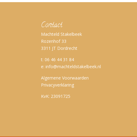
Contact
Machteld Stakelbeek
Rozenhof 33
3311 JT Dordrecht
t: 06 46 44 31 84
e:
info@machteldstakelbeek.nl
Algemene Voorwaarden
Privacyverklaring
KvK: 23091725