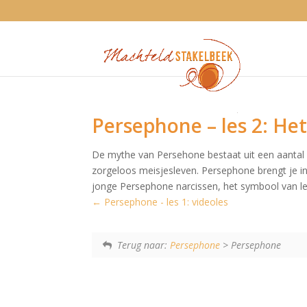
Persephone – les 2: Het
De mythe van Persehone bestaat uit een aantal f
zorgeloos meisjesleven. Persephone brengt je i
jonge Persephone narcissen, het symbool van len
Persephone - les 1: videoles
Terug naar:
Persephone
> Persephone