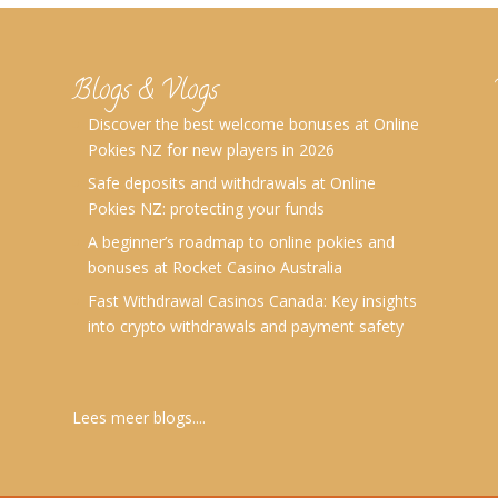
Blogs & Vlogs
Discover the best welcome bonuses at Online
Pokies NZ for new players in 2026
Safe deposits and withdrawals at Online
Pokies NZ: protecting your funds
A beginner’s roadmap to online pokies and
bonuses at Rocket Casino Australia
Fast Withdrawal Casinos Canada: Key insights
into crypto withdrawals and payment safety
Lees meer blogs....