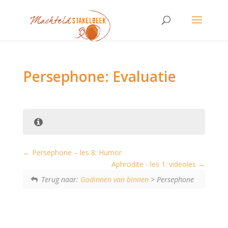
Persephone: Evaluatie
Persephone – les 8: Humor
Aphrodite - les 1: videoles
Terug naar:
Godinnen van binnen
> Persephone