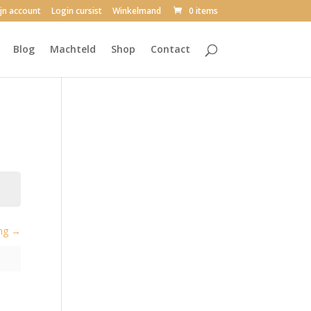
jn account
Login cursist
Winkelmand
0 items
Blog
Machteld
Shop
Contact
ing