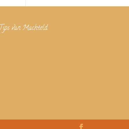
Tips van Machteld