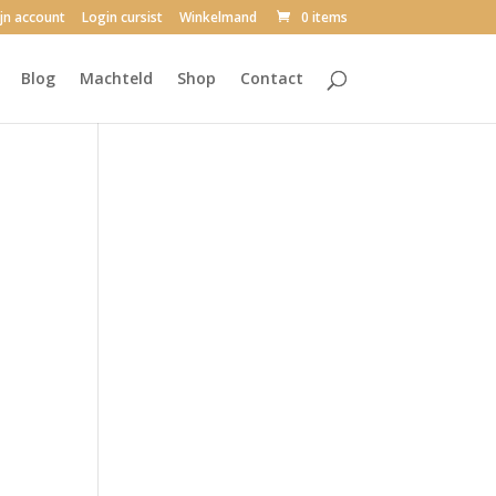
jn account
Login cursist
Winkelmand
0 items
Blog
Machteld
Shop
Contact