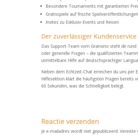
Besondere Tournaments mit garantierten Pre
Gratisspiele auf frische Spielveröffentlichunge
Invites zu Exklusiv-Events und Reisen
Der zuverlässiger Kundenservice
Das Support-Team vom Gransino steht dir rund 
oder generelle Fragen – die qualifizierten Teamm
unmittelbare Hilfe auf deutschsprachiger Langua
Neben dem Echtzeit-Chat erreichen du uns per E-
Hilfesektion klärt die häufigsten Fragen bereits v
60 Sekunden, was die Schnelligkeit belegt.
Reactie verzenden
Je e-mailadres wordt niet gepubliceerd.
Vereiste