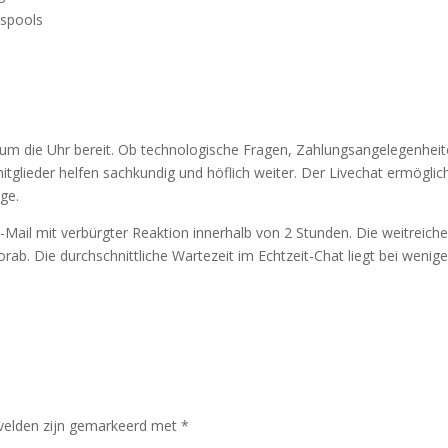
ispools
n
um die Uhr bereit. Ob technologische Fragen, Zahlungsangelegenhei
itglieder helfen sachkundig und höflich weiter. Der Livechat ermöglic
ge.
Mail mit verbürgter Reaktion innerhalb von 2 Stunden. Die weitreich
orab. Die durchschnittliche Wartezeit im Echtzeit-Chat liegt bei wenige
 velden zijn gemarkeerd met
*