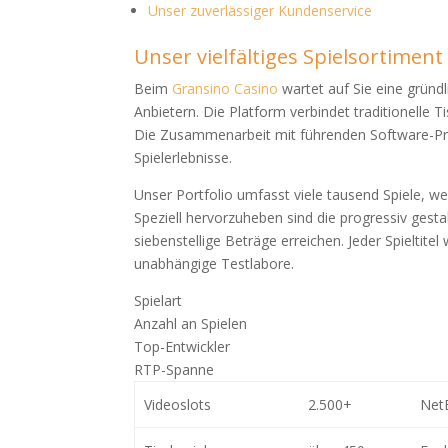
Unser zuverlässiger Kundenservice
Unser vielfältiges Spielsortiment
Beim
Gransino Casino
wartet auf Sie eine gründl
Anbietern. Die Platform verbindet traditionelle 
Die Zusammenarbeit mit führenden Software-Prov
Spielerlebnisse.
Unser Portfolio umfasst viele tausend Spiele, we
Speziell hervorzuheben sind die progressiv gest
siebenstellige Beträge erreichen. Jeder Spieltit
unabhängige Testlabore.
Spielart
Anzahl an Spielen
Top-Entwickler
RTP-Spanne
Videoslots
2.500+
NetE