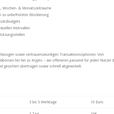
s-, Wochen- & Monatszeiträume
 zu unbefristeter Blockierung
nsatzbudgets
uellen Intervallen
tützungsstellen
verlässigen sowie vertrauenswürdigen Transaktionsoptionen. Von
dbörsen hin hin zu Krypto – wir offerieren passend für jeden Nutzer d
nd gesichert übertragen sowie schnell abgewickelt.
3 bis 5 Werktage
10 Euro
1 Tag
10€