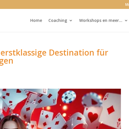
Mi
Home
Coaching
Workshops en meer…
erstklassige Destination für
ügen