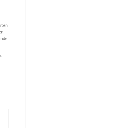
erten
en.
ende
n.